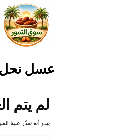
خطي
لى
لمحتوى
عسل نحل
لم يتم ا
يبدو أنه تعذّر علينا ا